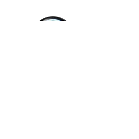
BOM x MOJO BLAZE ASPECT 60
14.990
Ft
KOSÁRBA TESZEM