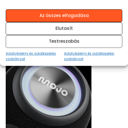
Az összes elfogadása
MOJO BLAZE ROBUST 1m
Elutasít
4.990
Ft
OPCIÓK VÁLASZTÁSA
Testreszabás
Adatvédelmi és adatkezelési
Adatvédelmi és adatkezelési
szabályzat
szabályzat