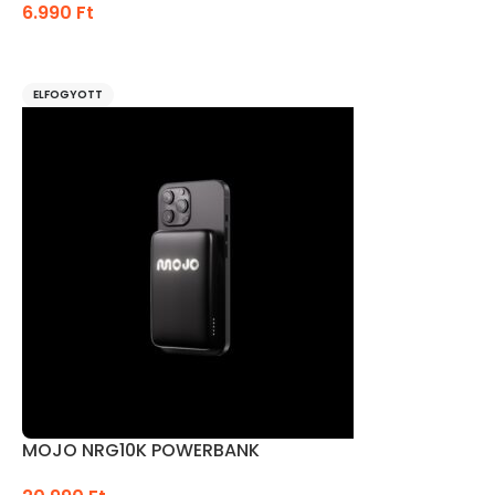
6.990
Ft
KOSÁRBA TESZEM
ELFOGYOTT
MOJO NRG10K POWERBANK