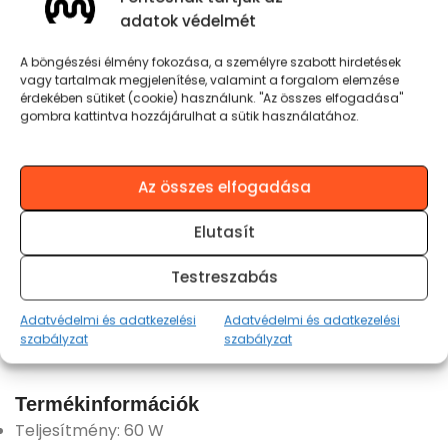
a MOJO Robust™ mindig veled
adatok védelmét
MOJO Robust™ – A kábel, amit nem kímélsz.
Csak használsz. És mégis túlél.
A böngészési élmény fokozása, a személyre szabott hirdetések
vagy tartalmak megjelenítése, valamint a forgalom elemzése
érdekében sütiket (cookie) használunk. "Az összes elfogadása"
MOJO Robust™ – A kábel, amit nem kímélsz.
gombra kattintva hozzájárulhat a sütik használatához.
Csak használsz. És mégis túlél.
KÁBEL SZÍNE
Az összes elfogadása
Elutasít
KOSÁRBA TESZEM
Testreszabás
Adatvédelmi és adatkezelési
Adatvédelmi és adatkezelési
szabályzat
szabályzat
Termékinformációk
Teljesítmény: 60 W