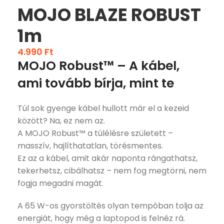
MOJO BLAZE ROBUST
1m
4.990
Ft
MOJO Robust™ – A kábel,
ami tovább bírja, mint te
Túl sok gyenge kábel hullott már el a kezeid
között? Na, ez nem az.
A MOJO Robust™ a túlélésre született –
masszív, hajlíthatatlan, törésmentes.
Ez az a kábel, amit akár naponta rángathatsz,
tekerhetsz, cibálhatsz – nem fog megtörni, nem
fogja megadni magát.
A 65 W-os gyorstöltés olyan tempóban tolja az
energiát, hogy még a laptopod is felnéz rá.