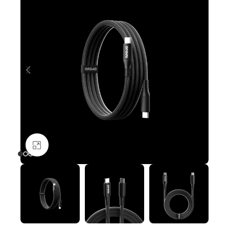
Nagyításhoz kattints ide