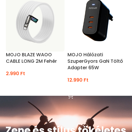
MOJO BLAZE WAOO
MOJO Hálózati
M
CABLE LONG 2M Fehér
SzuperGyors GaN Töltő
T
Adapter 65W
2.990
Ft
9
12.990
Ft
KOSÁRBA TESZEM
KOSÁRBA TESZEM
Zene és stílus tökéletes