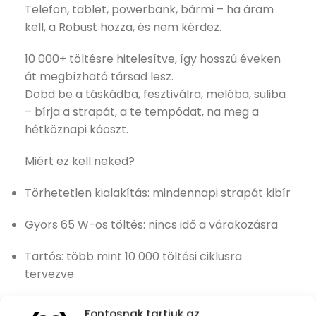
Telefon, tablet, powerbank, bármi – ha áram
kell, a Robust hozza, és nem kérdez.
10 000+ töltésre hitelesítve, így hosszú éveken
át megbízható társad lesz.
Dobd be a táskádba, fesztiválra, melóba, suliba
– bírja a strapát, a te tempódat, na meg a
hétköznapi káoszt.
Miért ez kell neked?
Törhetetlen kialakítás: mindennapi strapát kibír
Gyors 65 W-os töltés: nincs idő a várakozásra
Tartós: több mint 10 000 töltési ciklusra
tervezve
Minden helyzetre: fesztivál, utazás, edzőterem –
Fontosnak tartjuk az