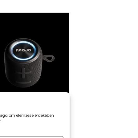
LAZE ASPECT 60
 forgalom elemzése érdekében
.
Ft
 TESZEM