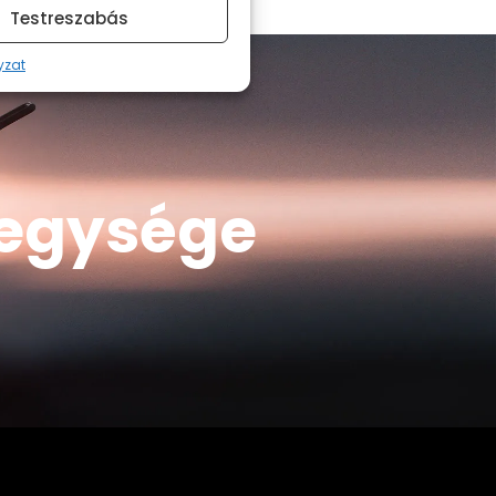
Testreszabás
yzat
s egysége