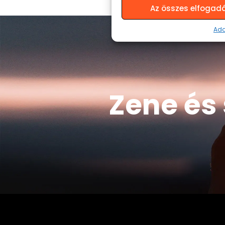
Az összes elfogad
Ada
Zene és 