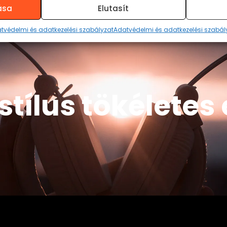
ása
Elutasít
tvédelmi és adatkezelési szabályzat
Adatvédelmi és adatkezelési szabál
stílus tökélete