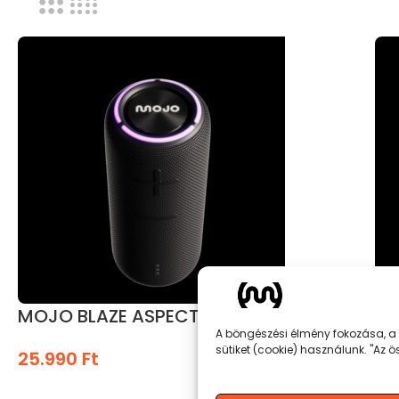
MOJO BLAZE ASPECT 300
MO
A böngészési élmény fokozása, a 
sütiket (cookie) használunk. "Az
25.990
Ft
21
KOSÁRBA TESZEM
K