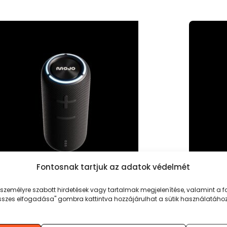
Fontosnak tartjuk az adatok védelmét
JO BLAZE ASPECT 200
MOJO B
személyre szabott hirdetések vagy tartalmak megjelenítése, valamint a
 összes elfogadása" gombra kattintva hozzájárulhat a sütik használatához
.990
Ft
14.990
OSÁRBA TESZEM
KOSÁRBA