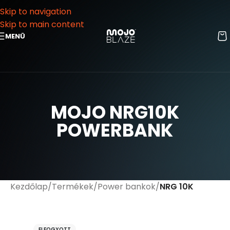
Skip to navigation
Skip to main content
MENÜ
MOJO NRG10K
POWERBANK
Kezdőlap
Termékek
Power bankok
NRG 10K
ELFOGYOTT