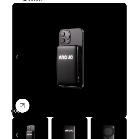
Nagyításhoz kattints ide