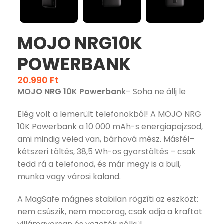
MOJO NRG10K
POWERBANK
20.990
Ft
MOJO NRG 10K
Powerbank
– Soha ne állj le
Elég volt a lemerült telefonokból! A MOJO NRG
10K Powerbank a 10 000 mAh-s energiapajzsod,
ami mindig veled van, bárhová mész. Másfél–
kétszeri töltés, 38,5 Wh-os gyorstöltés – csak
tedd rá a telefonod, és már megy is a buli,
munka vagy városi kaland.
A MagSafe mágnes stabilan rögzíti az eszközt:
nem csúszik, nem mocorog, csak adja a kraftot