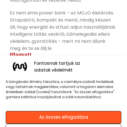
villámgyorsan és vezeték nélkül.
Ez nem sima power bank – ez MOJO életérzés.
Strapabíró, kompakt és menő, mindig készen
áll, hogy energiát és stílust adjon használójának.
Intelligens töltés vezérlő, túlmelegedés elleni
védelem, gyorstöltés – mert mi nem állunk
meg, és te se állj le.
Elfogyott
Fontosnak tartjuk az
adatok védelmét
A böngészési élmény fokozása, a személyre szabott hirdetések
vagy tartalmak megjelenítése, valamint a forgalom elemzése
érdekében sütiket (cookie) használunk. "Az összes elfogadása"
Termékinformációk
gombra kattintva hozzájárulhat a sütik használatához.
Kapacitás: 10 000 mAh (38,5 Wh)
Az összes elfogadása