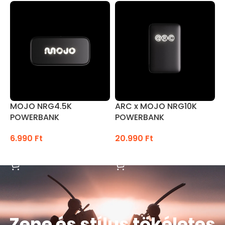
Intelligens vezérlés
2 év prémium cseregarancia
Csomag tartalma: 1db Ultra NRG 10K, 1db
töltőkábel, 1db használati utasítás
MOJO NRG4.5K
ARC x MOJO NRG10K
POWERBANK
POWERBANK
6.990
Ft
20.990
Ft
KOSÁRBA TESZEM
KOSÁRBA TESZEM
Zene és stílus tökéletes