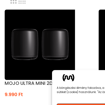
MOJO ULTRA MINI 2DB
MO
A böngészési élmény fokozása, a 
sütiket (cookie) használunk. "Az
9.990
Ft
5.
KOSÁRBA TESZEM
K