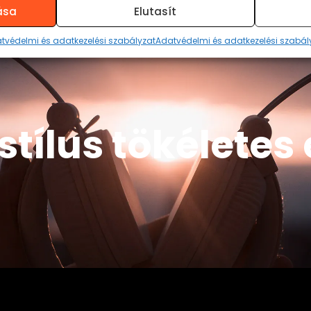
ása
Elutasít
tvédelmi és adatkezelési szabályzat
Adatvédelmi és adatkezelési szabál
stílus tökélete