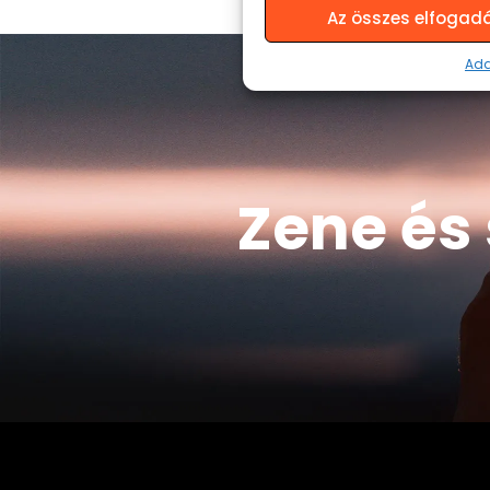
Az összes elfogad
Ada
Zene és 