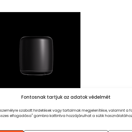
Fontosnak tartjuk az adatok védelmét
JO ULTRA MINI 1DB
személyre szabott hirdetések vagy tartalmak megjelenítése, valamint a
 összes elfogadása" gombra kattintva hozzájárulhat a sütik használatához
990
Ft
OSÁRBA TESZEM