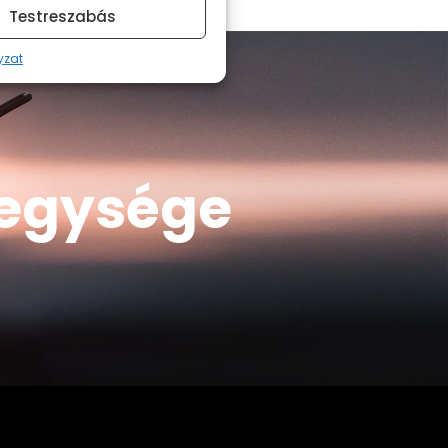
Testreszabás
yzat
s egysége