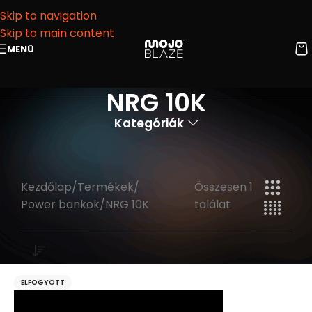
Skip to navigation
Skip to main content
MENÜ
NRG 10K
Kategóriák
Kezdőlap
Termékek
Összesen 1
Power bankok
NRG 10K
találat
ELFOGYOTT