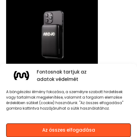
Fontosnak tartjuk az
adatok védelmét
MOJO NRG10K POWERBANK
A böngészési élmény fokozása, a személyre szabott hirdetések
vagy tartalmak megjelenítése, valamint a forgalom elemzése
20.990
Ft
érdekében sütiket (cookie) használunk. "Az összes elfogadása"
TOVÁBB OLVASOM
gombra kattintva hozzájárulhat a sütik használatához.
Az összes elfogadása