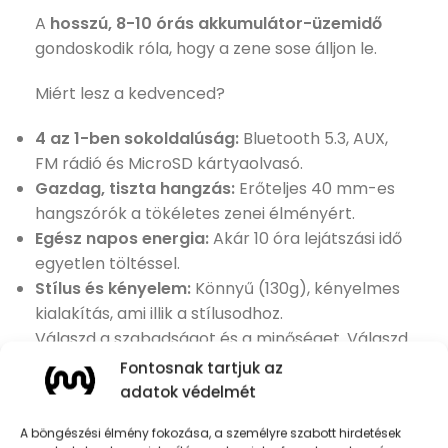
A
hosszú, 8-10 órás akkumulátor-üzemidő
gondoskodik róla, hogy a zene sose álljon le.
Miért lesz a kedvenced?
4 az 1-ben sokoldalúság:
Bluetooth 5.3, AUX,
FM rádió és MicroSD kártyaolvasó.
Gazdag, tiszta hangzás:
Erőteljes 40 mm-es
hangszórók a tökéletes zenei élményért.
Egész napos energia:
Akár 10 óra lejátszási idő
egyetlen töltéssel.
Stílus és kényelem:
Könnyű (130g), kényelmes
kialakítás, ami illik a stílusodhoz.
Válaszd a szabadságot és a minőséget. Válaszd
a MOJO ESSENTIALS COLORS-t!
Fontosnak tartjuk az
adatok védelmét
KOSÁRBA TESZEM
A böngészési élmény fokozása, a személyre szabott hirdetések