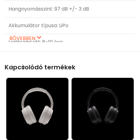
Hangnyomásszint: 97 dB +/- 3 dB
Akkumulátor típusa: LiPo
BŐVEBBEN
Lejátszási idő: 8-10 óra
Töltési idő: 2 óra
Kapcsolódó termékek
Fejhallgató akkumulátor teljesítménye: 3.7V/250
mAh
Hangszórók: Φ2 x 40 mm
Impedencia: 32Ω
Súly: 130 g