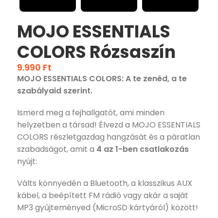
MOJO ESSENTIALS
COLORS Rózsaszín
9.990
Ft
MOJO ESSENTIALS COLORS: A te zenéd, a te
szabályaid szerint.
Ismerd meg a fejhallgatót, ami minden
helyzetben a társad! Élvezd a MOJO ESSENTIALS
COLORS részletgazdag hangzását és a páratlan
szabadságot, amit a
4 az 1-ben csatlakozás
nyújt:
Válts könnyedén a Bluetooth, a klasszikus AUX
kábel, a beépített FM rádió vagy akár a saját
MP3 gyűjteményed (MicroSD kártyáról) között!