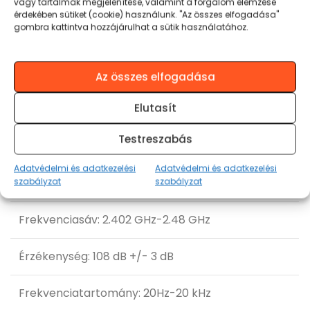
vagy tartalmak megjelenítése, valamint a forgalom elemzése
érdekében sütiket (cookie) használunk. "Az összes elfogadása"
gombra kattintva hozzájárulhat a sütik használatához.
Az összes elfogadása
Termékinformációk
Elutasít
Testreszabás
Bluetooth® technológia v5.3
Adatvédelmi és adatkezelési
Adatvédelmi és adatkezelési
Bluetooth csatlakozási táv 10 méterig
szabályzat
szabályzat
Frekvenciasáv: 2.402 GHz-2.48 GHz
Érzékenység: 108 dB +/- 3 dB
Frekvenciatartomány: 20Hz-20 kHz