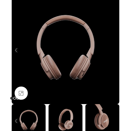
Nagyításhoz kattints ide