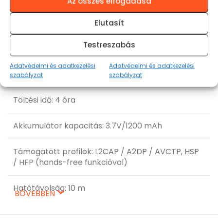
Az összes elfogadása
Hangteljesítmény:
4Ω/
5W * 1
Elutasít
Testreszabás
Hangszóró driver: Φ57 mm × 1
Adatvédelmi és adatkezelési
Adatvédelmi és adatkezelési
Lejátszási idő: 3 óra
szabályzat
szabályzat
Töltési idő: 4 óra
Akkumulátor kapacitás: 3.7V/1200 mAh
Támogatott profilok: L2CAP / A2DP / AVCTP, HSP
/ HFP (hands-free funkcióval)
Hatótávolság: 10 m
BŐVEBBEN
Bemeneti Feszültség: DC 5.0V=1.0A