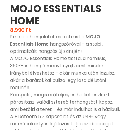
MOJO ESSENTIALS
HOME
8.990
Ft
Emeld a hangulatot és a stílust a
MOJO
Essentials Home
hangszóróval – a stabil,
optimalizált hangzás új szintjén!
A MOJO Essentials Home tiszta, dinamikus,
360°-os hang élményt nyújt, amit minden
irányból élvezhetsz – akár munka után lazulsz,
akár a barátokkal bulizol egy laza délutáni
matinén.
Kompakt, mégis erőteljes, és ha két eszközt
párosítasz, valódi sztereó térhangzást kapsz,
ami betölti a teret – és már indulhat is a házibuli.
A Bluetooth 5.3 kapcsolat és az USB- vagy
memóriakártyás lejátszás teljes szabadságot