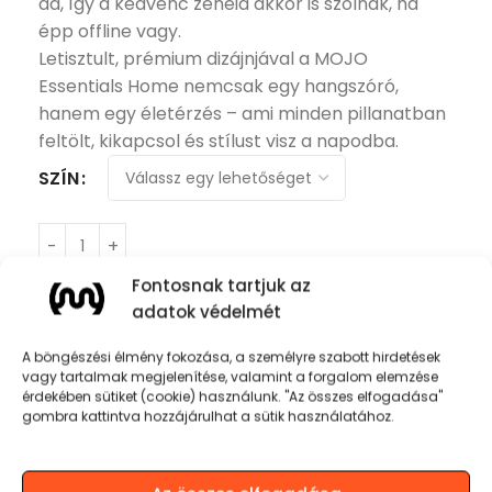
ad, így a kedvenc zenéid akkor is szólnak, ha
épp offline vagy.
Letisztult, prémium dizájnjával a MOJO
Essentials Home nemcsak egy hangszóró,
hanem egy életérzés – ami minden pillanatban
feltölt, kikapcsol és stílust visz a napodba.
SZÍN
Fontosnak tartjuk az
KOSÁRBA TESZEM
adatok védelmét
A böngészési élmény fokozása, a személyre szabott hirdetések
vagy tartalmak megjelenítése, valamint a forgalom elemzése
érdekében sütiket (cookie) használunk. "Az összes elfogadása"
gombra kattintva hozzájárulhat a sütik használatához.
Termékinformációk
Bluetooth® technológia v5.3