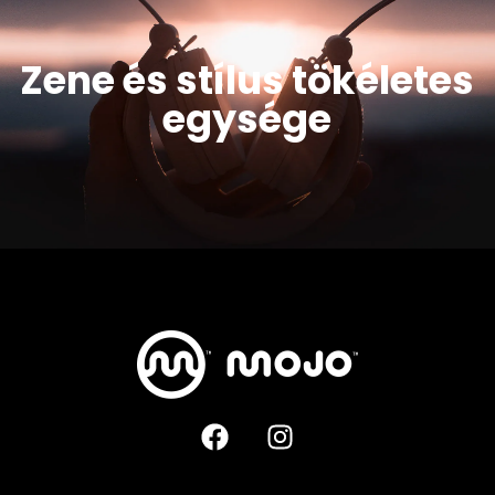
Zene és stílus tökéletes
egysége