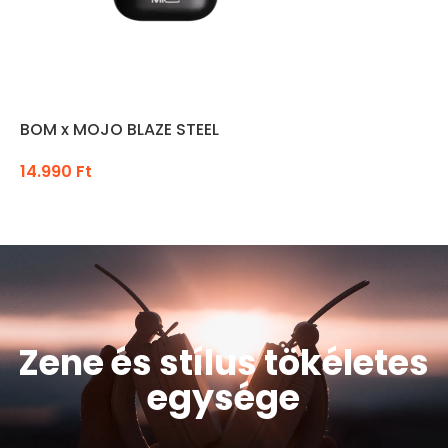
BOM x MOJO BLAZE STEEL
14.990
Ft
KOSÁRBA TESZEM
Zene és stílus tökéletes
egysége