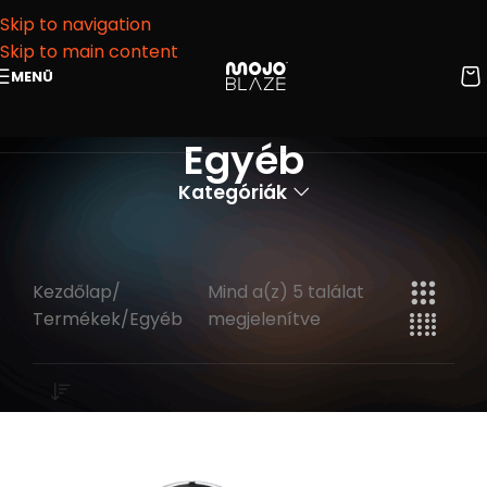
Skip to navigation
Skip to main content
MENÜ
Egyéb
Kategóriák
Kezdőlap
Mind a(z) 5 találat
Termékek
Egyéb
megjelenítve