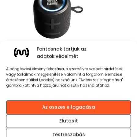
Fontosnak tartjuk az
adatok védelmét
BOM x MOJO BLAZE ASPECT 60
A böngészési élmény fokozása, a személyre szabott hirdetések
14.990
Ft
vagy tartalmak megjelenítése, valamint a forgalom elemzése
érdekében sütiket (cookie) használunk. "Az összes elfogadása"
KOSÁRBA TESZEM
gombra kattintva hozzájárulhat a sütik használatához.
Az összes elfogadása
Elutasít
Testreszabás