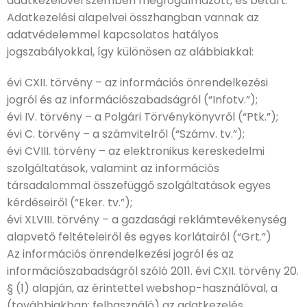
adatkezelővel szemben megfogalmazott, és betart.
Adatkezelési alapelvei összhangban vannak az
adatvédelemmel kapcsolatos hatályos
jogszabályokkal, így különösen az alábbiakkal:
évi CXII. törvény – az információs önrendelkezési
jogról és az információszabadságról (“Infotv.”);
évi IV. törvény – a Polgári Törvénykönyvről (“Ptk.”);
évi C. törvény – a számvitelről (“Számv. tv.”);
évi CVIII. törvény – az elektronikus kereskedelmi
szolgáltatások, valamint az információs
társadalommal összefüggő szolgáltatások egyes
kérdéseiről (“Eker. tv.”);
évi XLVIII. törvény – a gazdasági reklámtevékenység
alapvető feltételeiről és egyes korlátairól (“Grt.”)
Az információs önrendelkezési jogról és az
információszabadságról szóló 2011. évi CXII. törvény 20.
§ (1) alapján, az érintettel webshop-használóval, a
(továbbiakban: felhasználó) az adatkezelés