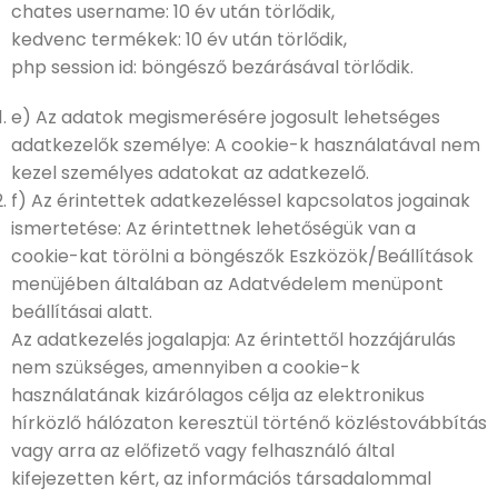
chates username: 10 év után törlődik,
kedvenc termékek: 10 év után törlődik,
php session id: böngésző bezárásával törlődik.
e) Az adatok megismerésére jogosult lehetséges
adatkezelők személye: A cookie-k használatával nem
kezel személyes adatokat az adatkezelő.
f) Az érintettek adatkezeléssel kapcsolatos jogainak
ismertetése: Az érintettnek lehetőségük van a
cookie-kat törölni a böngészők Eszközök/Beállítások
menüjében általában az Adatvédelem menüpont
beállításai alatt.
Az adatkezelés jogalapja: Az érintettől hozzájárulás
nem szükséges, amennyiben a cookie-k
használatának kizárólagos célja az elektronikus
hírközlő hálózaton keresztül történő közléstovábbítás
vagy arra az előfizető vagy felhasználó által
kifejezetten kért, az információs társadalommal