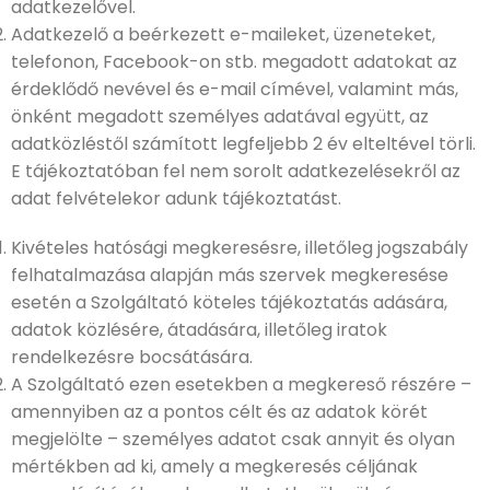
adatkezelővel.
Adatkezelő a beérkezett e-maileket, üzeneteket,
telefonon, Facebook-on stb. megadott adatokat az
érdeklődő nevével és e-mail címével, valamint más,
önként megadott személyes adatával együtt, az
adatközléstől számított legfeljebb 2 év elteltével törli.
E tájékoztatóban fel nem sorolt adatkezelésekről az
adat felvételekor adunk tájékoztatást.
Kivételes hatósági megkeresésre, illetőleg jogszabály
felhatalmazása alapján más szervek megkeresése
esetén a Szolgáltató köteles tájékoztatás adására,
adatok közlésére, átadására, illetőleg iratok
rendelkezésre bocsátására.
A Szolgáltató ezen esetekben a megkereső részére –
amennyiben az a pontos célt és az adatok körét
megjelölte – személyes adatot csak annyit és olyan
mértékben ad ki, amely a megkeresés céljának