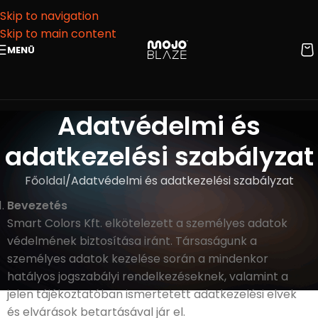
Skip to navigation
Skip to main content
MENÜ
Adatvédelmi és
adatkezelési szabályzat
Főoldal
Adatvédelmi és adatkezelési szabályzat
Bevezetés
Smart Colors Kft. elkötelezett a személyes adatok
védelmének biztosítása iránt. Társaságunk a
személyes adatok kezelése során a mindenkor
hatályos jogszabályi rendelkezéseknek, valamint a
jelen tájékoztatóban ismertetett adatkezelési elvek
és elvárások betartásával jár el.