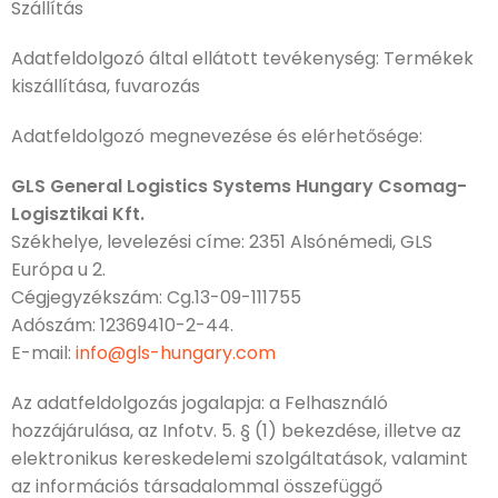
Szállítás
Adatfeldolgozó által ellátott tevékenység: Termékek
kiszállítása, fuvarozás
Adatfeldolgozó megnevezése és elérhetősége:
GLS General Logistics Systems Hungary Csomag-
Logisztikai Kft.
Székhelye, levelezési címe: 2351 Alsónémedi, GLS
Európa u 2.
Cégjegyzékszám: Cg.13-09-111755
Adószám: 12369410-2-44.
E-mail:
info@gls-hungary.com
Az adatfeldolgozás jogalapja: a Felhasználó
hozzájárulása, az Infotv. 5. § (1) bekezdése, illetve az
elektronikus kereskedelemi szolgáltatások, valamint
az információs társadalommal összefüggő