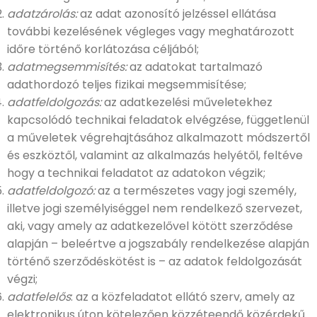
adatzárolás:
az adat azonosító jelzéssel ellátása
további kezelésének végleges vagy meghatározott
időre történő korlátozása céljából;
adatmegsemmisítés:
az adatokat tartalmazó
adathordozó teljes fizikai megsemmisítése;
adatfeldolgozás:
az adatkezelési műveletekhez
kapcsolódó technikai feladatok elvégzése, függetlenül
a műveletek végrehajtásához alkalmazott módszertől
és eszköztől, valamint az alkalmazás helyétől, feltéve
hogy a technikai feladatot az adatokon végzik;
adatfeldolgozó:
az a természetes vagy jogi személy,
illetve jogi személyiséggel nem rendelkező szervezet,
aki, vagy amely az adatkezelővel kötött szerződése
alapján – beleértve a jogszabály rendelkezése alapján
történő szerződéskötést is – az adatok feldolgozását
végzi;
adatfelelős
: az a közfeladatot ellátó szerv, amely az
elektronikus úton kötelezően közzéteendő közérdekű