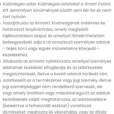
Különleges adat:
Különleges adatokat a Smart Colors
Kft. semmilyen körülmények között nem kér be és nem
tart nyilván.
hozzájárulás:
az érintett kívánságának önkéntes és
határozott kinyilvánítása, amely megfelelő
tájékoztatáson alapul, és amellyel félreérthetetlen
beleegyezését adja a rá vonatkozó személyes adatok
– teljes körű vagy egyes műveletekre kiterjedő –
kezeléséhez;
tiltakozás:
az érintett nyilatkozata, amellyel személyes
adatainak kezelését kifogásolja, és az adatkezelés
megszüntetését, illetve a kezelt adatok törlését kéri;
adatkezelő:
az a természetes vagy jogi személy, illetve
jogi személyiséggel nem rendelkező szervezet, aki
vagy amely önállóan vagy másokkal együtt az adatok
kezelésének célját meghatározza, az adatkezelésre
(beleértve a felhasznált eszközt) vonatkozó
döntéseket meghozza és végrehajtja, vagy az általa