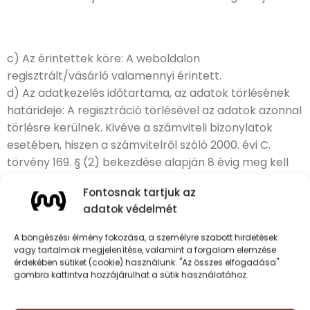
c) Az érintettek köre: A weboldalon
regisztrált/vásárló valamennyi érintett.
d) Az adatkezelés időtartama, az adatok törlésének
határideje: A regisztráció törlésével az adatok azonnal
törlésre kerülnek. Kivéve a számviteli bizonylatok
esetében, hiszen a számvitelről szóló 2000. évi C.
törvény 169. § (2) bekezdése alapján 8 évig meg kell
őrizni ezeket az adatokat.
Fontosnak tartjuk az
A könyvviteli elszámolást közvetlenül és közvetetten
adatok védelmét
alátámasztó számviteli bizonylatot (ideértve a
főkönyvi számlákat, az analitikus, illetve részletező
A böngészési élmény fokozása, a személyre szabott hirdetések
nyilvántartásokat is), legalább 8 évig kell olvasható
vagy tartalmak megjelenítése, valamint a forgalom elemzése
érdekében sütiket (cookie) használunk. "Az összes elfogadása"
formában, a könyvelési feljegyzések hivatkozása
gombra kattintva hozzájárulhat a sütik használatához.
alapján visszakereshető módon megőrizni.