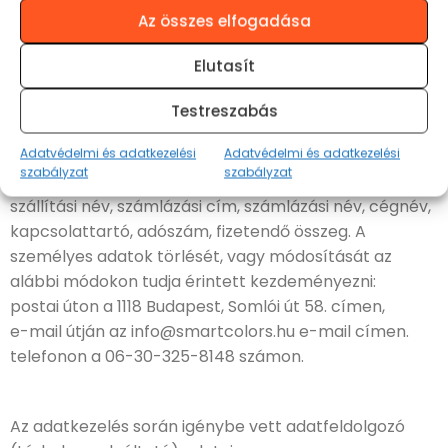
e) Az adatok megismerésére jogosult lehetséges
Az összes elfogadása
adatkezelők személye: A személyes adatokat az
adatkezelő munkatársai kezelhetik, a fenti alapelvek
Elutasít
tiszteletben tartásával.
f) Az érintettek adatkezeléssel kapcsolatos jogainak
Testreszabás
ismertetése: A következő adatok módosítását lehet
Adatvédelmi és adatkezelési
Adatvédelmi és adatkezelési
elvégezni a weboldalakon: Jelszó, vezeték- és
szabályzat
szabályzat
keresztnév, e-mail cím, telefonszám, szállítási cím,
szállítási név, számlázási cím, számlázási név, cégnév,
kapcsolattartó, adószám, fizetendő összeg. A
személyes adatok törlését, vagy módosítását az
alábbi módokon tudja érintett kezdeményezni:
postai úton a 1118 Budapest, Somlói út 58. címen,
e-mail útján az info@smartcolors.hu e-mail címen.
telefonon a 06-30-325-8148 számon.
Az adatkezelés során igénybe vett adatfeldolgozó