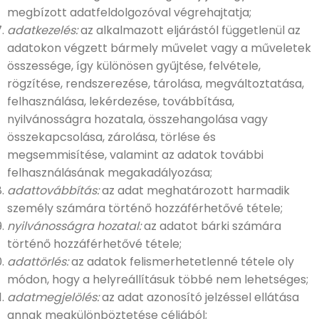
megbízott adatfeldolgozóval végrehajtatja;
adatkezelés:
az alkalmazott eljárástól függetlenül az
adatokon végzett bármely művelet vagy a műveletek
összessége, így különösen gyűjtése, felvétele,
rögzítése, rendszerezése, tárolása, megváltoztatása,
felhasználása, lekérdezése, továbbítása,
nyilvánosságra hozatala, összehangolása vagy
összekapcsolása, zárolása, törlése és
megsemmisítése, valamint az adatok további
felhasználásának megakadályozása;
adattovábbítás:
az adat meghatározott harmadik
személy számára történő hozzáférhetővé tétele;
nyilvánosságra hozatal:
az adatot bárki számára
történő hozzáférhetővé tétele;
adattörlés:
az adatok felismerhetetlenné tétele oly
módon, hogy a helyreállításuk többé nem lehetséges;
adatmegjelölés:
az adat azonosító jelzéssel ellátása
annak megkülönböztetése céljából;