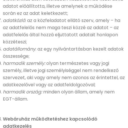
adatot előállította, illetve amelynek a működése
során ez az adat keletkezett;
adatközlő
: az a közfeladatot ellátó szerv, amely – ha
az adatfelelős nem maga teszi közzé az adatot – az
adatfelelős által hozzá eljuttatott adatait honlapon
közzéteszi;
adatállomány
: az egy nyilvántartásban kezelt adatok
összessége;
harmadik személy:
olyan természetes vagy jogi
személy, illetve jogi személyiséggel nem rendelkező
szervezet, aki vagy amely nem azonos az érintettel, az
adatkezelővel vagy az adatfeldolgozóval;
harmadik ország:
minden olyan állam, amely nem
EGT-állam.
Webáruház működtetéshez kapcsolódó
adatkezelés