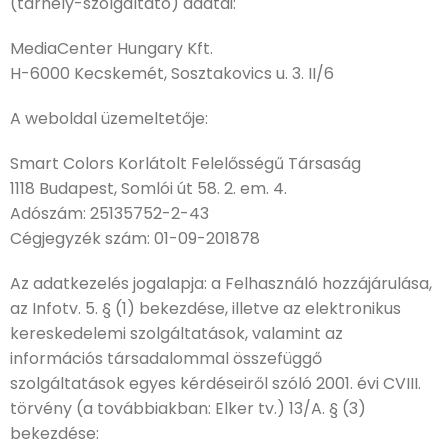
(tárhely-szolgáltató) adatai:
MediaCenter Hungary Kft.
H-6000 Kecskemét, Sosztakovics u. 3. II/6
A weboldal üzemeltetője:
Smart Colors Korlátolt Felelősségű Társaság
1118 Budapest, Somlói út 58. 2. em. 4.
Adószám: 25135752-2-43
Cégjegyzék szám: 01-09-201878
Az adatkezelés jogalapja: a Felhasználó hozzájárulása,
az Infotv. 5. § (1) bekezdése, illetve az elektronikus
kereskedelemi szolgáltatások, valamint az
információs társadalommal összefüggő
szolgáltatások egyes kérdéseiről szóló 2001. évi CVIII.
törvény (a továbbiakban: Elker tv.) 13/A. § (3)
bekezdése: