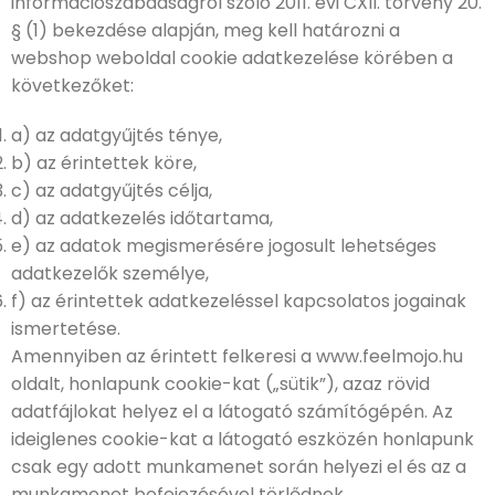
információszabadságról szóló 2011. évi CXII. törvény 20.
§ (1) bekezdése alapján, meg kell határozni a
webshop weboldal cookie adatkezelése körében a
következőket:
a) az adatgyűjtés ténye,
b) az érintettek köre,
c) az adatgyűjtés célja,
d) az adatkezelés időtartama,
e) az adatok megismerésére jogosult lehetséges
adatkezelők személye,
f) az érintettek adatkezeléssel kapcsolatos jogainak
ismertetése.
Amennyiben az érintett felkeresi a www.feelmojo.hu
oldalt, honlapunk cookie-kat („sütik”), azaz rövid
adatfájlokat helyez el a látogató számítógépén. Az
ideiglenes cookie-kat a látogató eszközén honlapunk
csak egy adott munkamenet során helyezi el és az a
munkamenet befejezésével törlődnek.