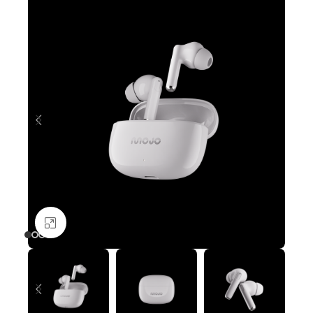
Nagyításhoz kattints ide