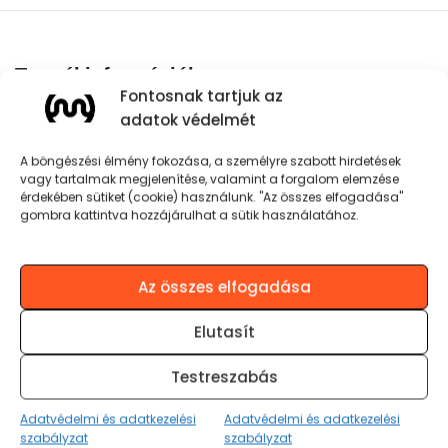
Termékinformációk
Fontosnak tartjuk az
Bluetooth® technológia v5.4
adatok védelmét
A böngészési élmény fokozása, a személyre szabott hirdetések
Bluetooth csatlakozási táv 10 méterig
vagy tartalmak megjelenítése, valamint a forgalom elemzése
érdekében sütiket (cookie) használunk. "Az összes elfogadása"
gombra kattintva hozzájárulhat a sütik használatához.
Frekvenciasáv: 2.402 GHz-2.48 GHz
Érzékenység: 82 dB +/- 3 dB
Az összes elfogadása
Frekvenciatartomány: 20Hz-20 kHz
Elutasít
Testreszabás
Hangnyomásszint: 97 dB +/- 3 dB
Adatvédelmi és adatkezelési
Adatvédelmi és adatkezelési
Akkumulátor típusa: LiPo
szabályzat
szabályzat