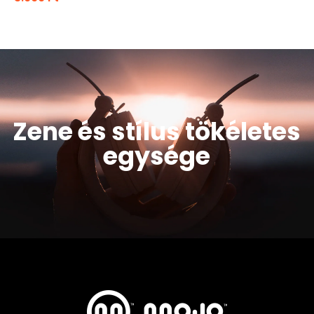
KOSÁRBA TESZEM
Zene és stílus tökéletes
egysége