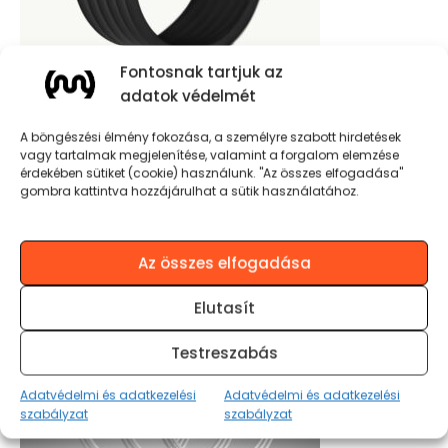
Fontosnak tartjuk az
adatok védelmét
MOJO BLAZE WAOO CABLE LONG 2M Fekete
A böngészési élmény fokozása, a személyre szabott hirdetések
2.990
Ft
vagy tartalmak megjelenítése, valamint a forgalom elemzése
érdekében sütiket (cookie) használunk. "Az összes elfogadása"
KOSÁRBA TESZEM
gombra kattintva hozzájárulhat a sütik használatához.
Az összes elfogadása
Elutasít
Testreszabás
Adatvédelmi és adatkezelési
Adatvédelmi és adatkezelési
szabályzat
szabályzat