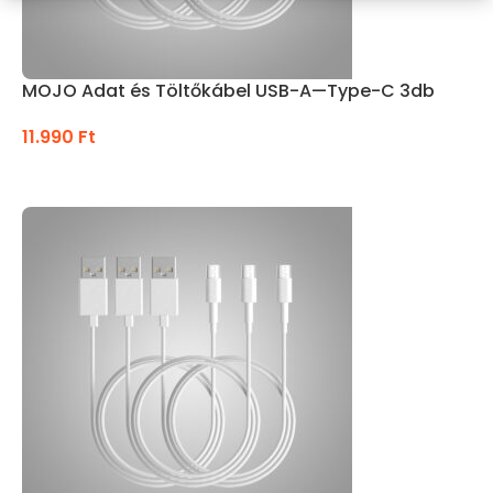
MOJO Adat és Töltőkábel USB-A—Type-C 3db
11.990
Ft
KOSÁRBA TESZEM