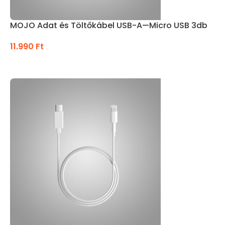
MOJO Adat és Töltőkábel USB-A—Micro USB 3db
11.990
Ft
KOSÁRBA TESZEM