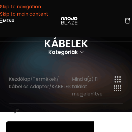
Skip to navigation
Skip to main content
MENÜ
KÁBELEK
Kategóriák
Kezdőlap
Termékek
Mind a(z) 11
Kábel és Adapter
KÁBELEK
találat
megjelenítve