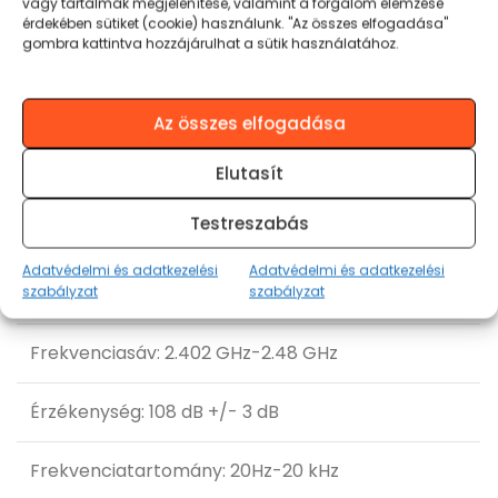
vagy tartalmak megjelenítése, valamint a forgalom elemzése
érdekében sütiket (cookie) használunk. "Az összes elfogadása"
gombra kattintva hozzájárulhat a sütik használatához.
Az összes elfogadása
Termékinformációk
Elutasít
Testreszabás
Bluetooth® technológia v5.3
Adatvédelmi és adatkezelési
Adatvédelmi és adatkezelési
Bluetooth csatlakozási táv 10 méterig
szabályzat
szabályzat
Frekvenciasáv: 2.402 GHz-2.48 GHz
Érzékenység: 108 dB +/- 3 dB
Frekvenciatartomány: 20Hz-20 kHz