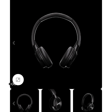
Nagyításhoz kattints ide