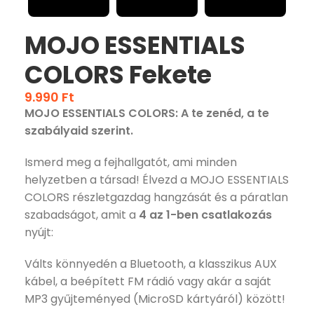
MOJO ESSENTIALS
COLORS Fekete
9.990
Ft
MOJO ESSENTIALS COLORS: A te zenéd, a te
szabályaid szerint.
Ismerd meg a fejhallgatót, ami minden
helyzetben a társad! Élvezd a MOJO ESSENTIALS
COLORS részletgazdag hangzását és a páratlan
szabadságot, amit a
4 az 1-ben csatlakozás
nyújt:
Válts könnyedén a Bluetooth, a klasszikus AUX
kábel, a beépített FM rádió vagy akár a saját
MP3 gyűjteményed (MicroSD kártyáról) között!