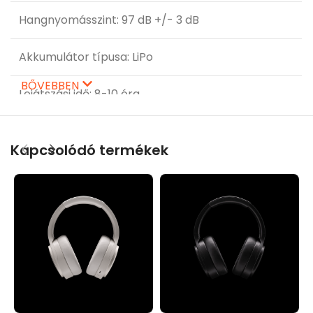
Hangnyomásszint: 97 dB +/- 3 dB
Akkumulátor típusa: LiPo
BŐVEBBEN
Lejátszási idő: 8-10 óra
Töltési idő: 2 óra
Kapcsolódó termékek
Fejhallgató akkumulátor teljesítménye: 3.7V/250
mAh
Hangszórók: Φ2 x 40 mm
Impedencia: 32Ω
Súly: 130 g