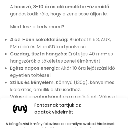
A
hosszú, 8-10 órás akkumulátor-üzemidő
gondoskodik róla, hogy a zene sose álljon le.
Miért lesz a kedvenced?
4 az 1-ben sokoldalúság:
Bluetooth 5.3, AUX,
FM rádió és MicroSD kártyaolvasó.
Gazdag, tiszta hangzás:
Erőteljes 40 mm-es
hangszórók a tökéletes zenei élményért.
Egész napos energia:
Akár 10 óra lejátszási idő
egyetlen töltéssel.
Stílus és kényelem:
Könnyű (130g), kényelmes
kialakítás, ami illik a stílusodhoz.
Válaszd a szabadságot és a minőséget. Válaszd
a MOJO ESSENTIALS COLORS-t!
Fontosnak tartjuk az
adatok védelmét
KOSÁRBA TESZEM
A böngészési élmény fokozása, a személyre szabott hirdetések