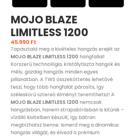
MOJO BLAZE
LIMITLESS 1200
45.990
Ft
Tapasztald meg a kivételes hangzás erejét az
MOJO BLAZE LIMITLESS 1200
hangfallal!
Korszerű technológia, kristálytiszta hangok és
mély, gazdag hangzás minden egyes
pillanatban. A TWS összeköttetés lehetővé
teszi, hogy több hangfalat párosíts, így
széleskörű sztereó élményt teremthetsz! A
MOJO BLAZE LIMITLESS 1200
nemcsak
hangzásban, hanem strapabírásban is kitűnik –
vízálló kivitelben készült, így bátran
megbízhatsz benne. Ismerd meg a dinamikus
hangzás világát, és élvezd a prémium