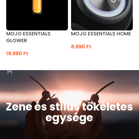
EQ Mód váltás (Basszus/Sztandard)
Type C – USB töltőkábel
MOJO ESSENTIALS
MOJO ESSENTIALS HOME
GLOWER
8.990
Ft
1
Kiváló anyagminőség
19.990
Ft
OPCIÓK VÁLASZTÁSA
OPCIÓK VÁLASZTÁSA
2 év prémium cseregarancia
Zene és stílus tökéletes
egysége