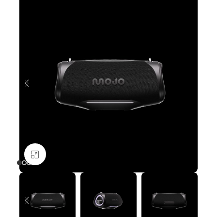
Nagyításhoz kattints ide