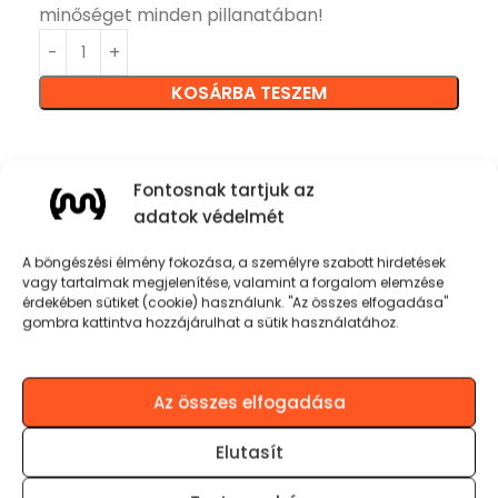
minőséget minden pillanatában!
KOSÁRBA TESZEM
Fontosnak tartjuk az
adatok védelmét
Termékinformációk
A böngészési élmény fokozása, a személyre szabott hirdetések
vagy tartalmak megjelenítése, valamint a forgalom elemzése
Bluetooth® technológia v5.3
érdekében sütiket (cookie) használunk. "Az összes elfogadása"
gombra kattintva hozzájárulhat a sütik használatához.
80W Hangteljesítmény
Az összes elfogadása
Lejátszási idő: 10 óra
Elutasít
Feltöltési idő: 2-3 óra