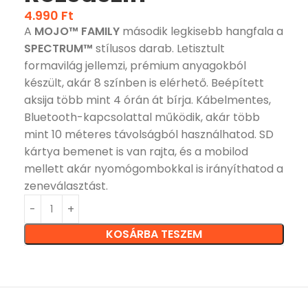
4.990
Ft
A
MOJO™ FAMILY
második legkisebb hangfala a
SPECTRUM™
stílusos darab. Letisztult
formavilág jellemzi, prémium anyagokból
készült, akár 8 színben is elérhető. Beépített
aksija több mint 4 órán át bírja. Kábelmentes,
Bluetooth-kapcsolattal működik, akár több
mint 10 méteres távolságból használhatod. SD
kártya bemenet is van rajta, és a mobilod
mellett akár nyomógombokkal is irányíthatod a
zeneválasztást.
KOSÁRBA TESZEM