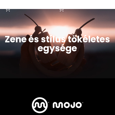
OPCIÓK VÁLASZTÁSA
KOSÁRBA TESZEM
Zene és stílus tökéletes
egysége