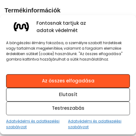
Termékinformációk
A
MOJO™
FAMILY második legkisebb
Fontosnak tartjuk az
hangfala a
SPECTRUM™
stílusos darab. Letisztult
adatok védelmét
formavilág jellemzi, prémium anyagokból készült,
akár 8 színben is elérhető. Beépített aksija több mint
A böngészési élmény fokozása, a személyre szabott hirdetések
4 órán át bírja. Kábelmentes, Bluetooth-
vagy tartalmak megjelenítése, valamint a forgalom elemzése
érdekében sütiket (cookie) használunk. "Az összes elfogadása"
kapcsolattal működik, akár több mint 10 méteres
gombra kattintva hozzájárulhat a sütik használatához.
távolságból használhatod. SD kártya bemenet is van
rajta, és a mobilod mellett akár nyomógombokkal is
irányíthatod a zeneválasztást.
Az összes elfogadása
Elutasít
Kiváló anyagminőség
Testreszabás
Hosszú üzemidő: 4 óra
Adatvédelmi és adatkezelési
Adatvédelmi és adatkezelési
szabályzat
szabályzat
Átviteli távolság: 10m