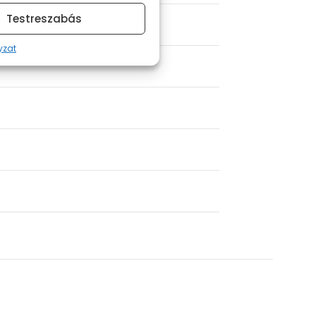
Testreszabás
yzat