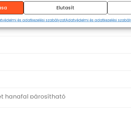
ása
Elutasít
tvédelmi és adatkezelési szabályzat
Adatvédelmi és adatkezelési szabál
t hangfal párosítható