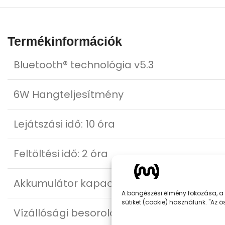
Termékinformációk
Bluetooth® technológia v5.3
6W Hangteljesítmény
Lejátszási idő: 10 óra
Feltöltési idő: 2 óra
Akkumulátor kapacitás: 3.7V/1200 mAh
A böngészési élmény fokozása, a 
sütiket (cookie) használunk. "Az
Vízállósági besorolás: IPX7