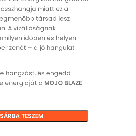
összhangja miatt ez a
 legmenőbb társad lesz
. A vízállóságnak
milyen időben és helyen
er zenét – a jó hangulat
rke hangzást, és engedd
e energiáját a
MOJO BLAZE
SÁRBA TESZEM