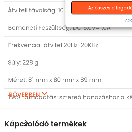
Az összes elfogad
Átviteli távolság: 10 m
Ada
Bemeneti Feszültség: DC 5.0V=1.0A
Frekvencia-átvitel 20Hz-20KHz
Súly: 228 g
Méret: 81 mm x 80 mm x 89 mm
BŐVEBBEN
TWS támogatás: sztereó hangzáshoz a ké
Type C – USB töltőkábel
Kapcsolódó termékek