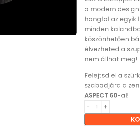
a modern design 
hangfal az egyik
de
minden kalandban
köszönhetően bár
élvezheted a szup
nem állhat meg!
Felejtsd el a szü
szabadjára a zen
ASPECT 60
-al!
KO