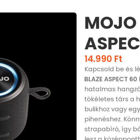
MOJO 
ASPEC
14.990
Ft
Kapcsold be és lé
BLAZE ASPECT 60
hatalmas hangzá
tökéletes társ a
bulikhoz vagy eg
pihenéshez. Könn
strapabíró, így b
lesz a középpont