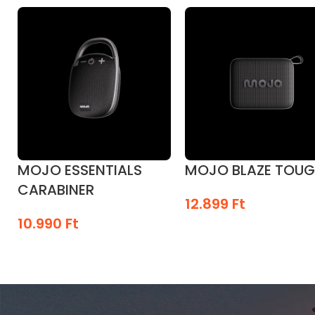
Kiváló anyagminőség
2 év prémium cseregarancia
MOJO ESSENTIALS
MOJO BLAZE TOU
CARABINER
12.899
Ft
10.990
Ft
KOSÁRBA TESZEM
OPCIÓK VÁLASZTÁSA