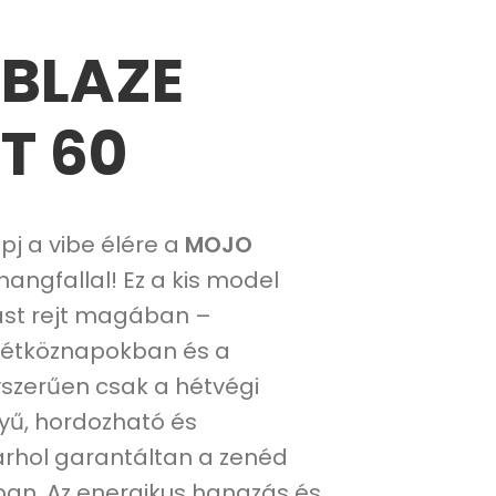
BLAZE
T 60
pj a vibe élére a
MOJO
hangfallal! Ez a kis model
st rejt magában –
 hétköznapokban és a
yszerűen csak a hétvégi
yű, hordozható és
árhol garantáltan a zenéd
ban. Az energikus hangzás és