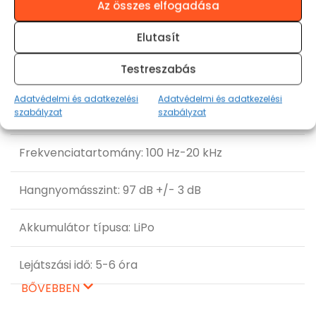
Bluetooth® technológia v5.4
Az összes elfogadása
Elutasít
Bluetooth csatlakozási táv 10 méterig
Testreszabás
Frekvenciasáv: 2.402 GHz-2.48 GHz
Adatvédelmi és adatkezelési
Adatvédelmi és adatkezelési
szabályzat
szabályzat
Érzékenység: 112 dB +/- 3 dB
Frekvenciatartomány: 100 Hz-20 kHz
Hangnyomásszint: 97 dB +/- 3 dB
Akkumulátor típusa: LiPo
Lejátszási idő: 5-6 óra
BŐVEBBEN
Töltési idő: 1 óra