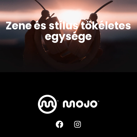
2 év prémium cseregarancia
Zene és stílus tökéletes
egysége