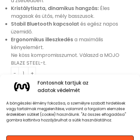
a zsebedben.
Kristálytiszta, dinamikus hangzás:
Éles
magasak és ütős, mély basszusok.
Stabil Bluetooth kapcsolat
és egész napos
üzemidő.
Ergonomikus illeszkedés
a maximális
kényelemért.
Ne köss kompromisszumot. Válaszd a MOJO
BLAZE STEEL-t.
Fontosnak tartjuk az
KOSÁRBA TESZEM
adatok védelmét
A böngészési élmény fokozása, a személyre szabott hirdetések
vagy tartalmak megjelenítése, valamint a forgalom elemzése
érdekében sütiket (cookie) használunk. "Az összes elfogadása"
gombra kattintva hozzájárulhat a sütik használatához.
Termékinformációk