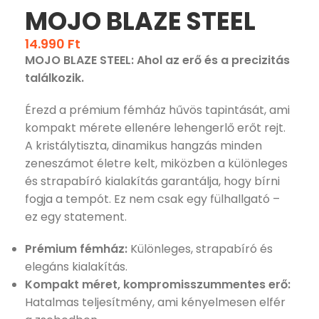
MOJO BLAZE STEEL
14.990
Ft
MOJO BLAZE STEEL: Ahol az erő és a precizitás
találkozik.
Érezd a prémium fémház hűvös tapintását, ami
kompakt mérete ellenére lehengerlő erőt rejt.
A kristálytiszta, dinamikus hangzás minden
zeneszámot életre kelt, miközben a különleges
és strapabíró kialakítás garantálja, hogy bírni
fogja a tempót. Ez nem csak egy fülhallgató –
ez egy statement.
Prémium fémház:
Különleges, strapabíró és
elegáns kialakítás.
Kompakt méret, kompromisszummentes erő:
Hatalmas teljesítmény, ami kényelmesen elfér