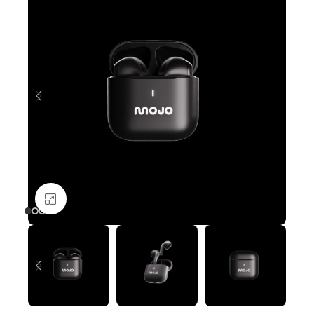
Nagyításhoz kattints ide