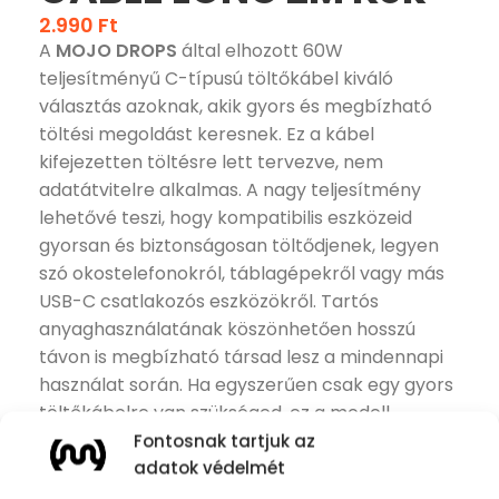
2.990
Ft
A
MOJO DROPS
által elhozott 60W
teljesítményű C-típusú töltőkábel kiváló
választás azoknak, akik gyors és megbízható
töltési megoldást keresnek. Ez a kábel
kifejezetten töltésre lett tervezve, nem
adatátvitelre alkalmas. A nagy teljesítmény
lehetővé teszi, hogy kompatibilis eszközeid
gyorsan és biztonságosan töltődjenek, legyen
szó okostelefonokról, táblagépekről vagy más
USB-C csatlakozós eszközökről. Tartós
anyaghasználatának köszönhetően hosszú
távon is megbízható társad lesz a mindennapi
használat során. Ha egyszerűen csak egy gyors
töltőkábelre van szükséged, ez a modell
tökéletes megoldás.
Fontosnak tartjuk az
Készleten
adatok védelmét