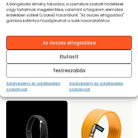
A böngészési élmény fokozása, a személyre szabott hirdetések
vagy tartalmak megjelenítése, valamint a forgalom elemzése
érdekében sütiket (cookie) használunk. "Az összes elfogadása"
KOSÁRBA TESZEM
gombra kattintva hozzájárulhat a sütik használatához.
Az összes elfogadása
Elutasít
Termékinformációk
BŐVEBBEN
Testreszabás
Adatvédelmi és adatkezelési
Adatvédelmi és adatkezelési
Kapcsolódó termékek
szabályzat
szabályzat