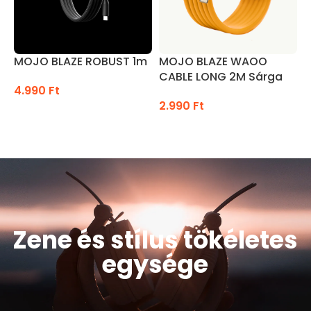
MOJO BLAZE ROBUST 1m
MOJO BLAZE WAOO
CABLE LONG 2M Sárga
C
4.990
Ft
2.990
Ft
2
OPCIÓK VÁLASZTÁSA
KOSÁRBA TESZEM
Zene és stílus tökéletes
egysége