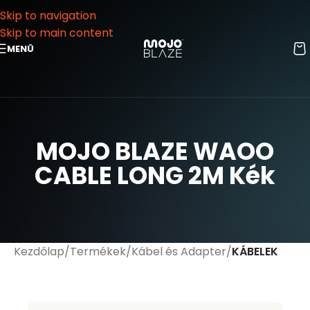
Skip to navigation
Skip to main content
MENÜ
MOJO BLAZE WAOO
CABLE LONG 2M Kék
Kezdőlap
Termékek
Kábel és Adapter
KÁBELEK