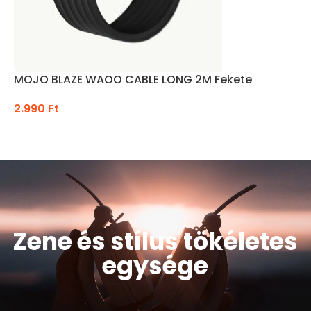
MOJO BLAZE WAOO CABLE LONG 2M Fekete
2.990
Ft
KOSÁRBA TESZEM
Zene és stílus tökéletes
egysége