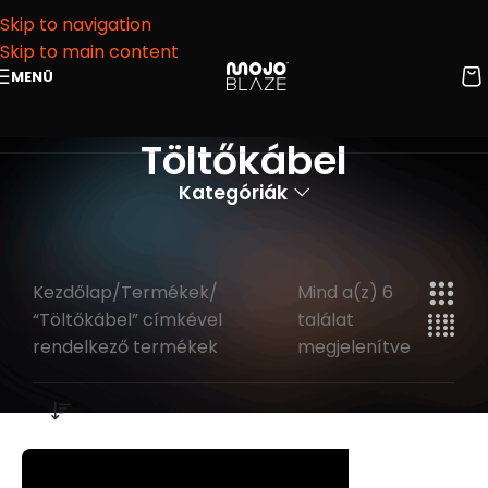
Skip to navigation
Skip to main content
MENÜ
Töltőkábel
Kategóriák
Kezdőlap
Termékek
Mind a(z) 6
“Töltőkábel” címkével
találat
rendelkező termékek
megjelenítve