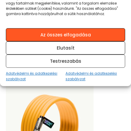
vagy tartalmak megjelenítése, valamint a forgalom elemzése
érdekében sütiket (cookie) használunk. "Az összes elfogadása"
gombra kattintva hozzájárulhat a sütik használatához.
Az összes elfogadása
Elutasít
MOJO BLAZE WAOO CABLE LONG 2M Fehér
Testreszabás
2.990
Ft
Adatvédelmi és adatkezelési
Adatvédelmi és adatkezelési
KOSÁRBA TESZEM
szabályzat
szabályzat