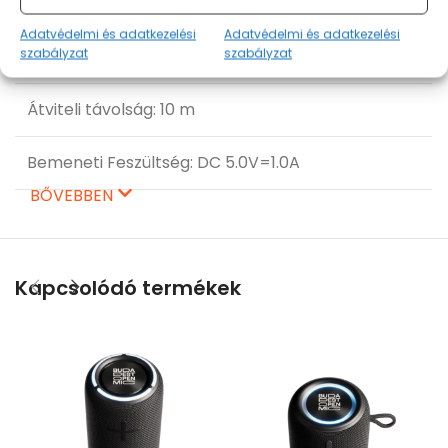
Akkumulátor kapacitás: 3.7V/3600 mAh
Adatvédelmi és adatkezelési
Adatvédelmi és adatkezelési
szabályzat
szabályzat
Vízállósági besorolás: IPX7
Átviteli távolság: 10 m
Bemeneti Feszültség: DC 5.0V=1.0A
BŐVEBBEN
Frekvencia-átvitel 20Hz-20KHz
Súly: 550 g
Kapcsolódó termékek
Méret: 77 mm x 81 mm x 191 mm
TWS támogatás: sztereó hangzáshoz a két
hangfal párosítható