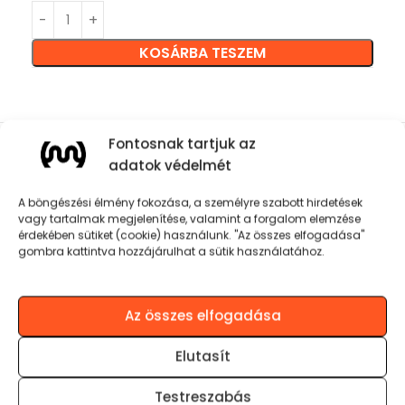
KOSÁRBA TESZEM
Fontosnak tartjuk az
adatok védelmét
Termékinformációk
A böngészési élmény fokozása, a személyre szabott hirdetések
Bluetooth® technológia v5.3
vagy tartalmak megjelenítése, valamint a forgalom elemzése
érdekében sütiket (cookie) használunk. "Az összes elfogadása"
gombra kattintva hozzájárulhat a sütik használatához.
20W Hangteljesítmény
Lejátszási idő: 10 óra
Az összes elfogadása
Elutasít
Feltöltési idő: 2-3 óra
Testreszabás