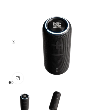
Nagyításhoz kattints ide