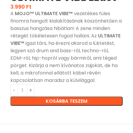
3.990
Ft
A
MOJO™ ULTIMATE VIBE™
vezetékes füles
finomra hangolt kialakításának köszönhetően a
basszus hangzása hibátlan! A zene minden
rétegét tökéletesen fogod hallani. Az
ULTIMATE
VIBE™
igazi társ, ha érezni akarod a lüktetést,
legyen szó drum and bass-ről, techno-ról,
EDM-ról, hip-hopról vagy bármiről, ami téged
pörget. Kizárja a nem kívánatos zajokat, de ha
kell, a mikrofonnal ellátott kábel révén
kapcsolatban maradsz a külvilággal.
KOSÁRBA TESZEM