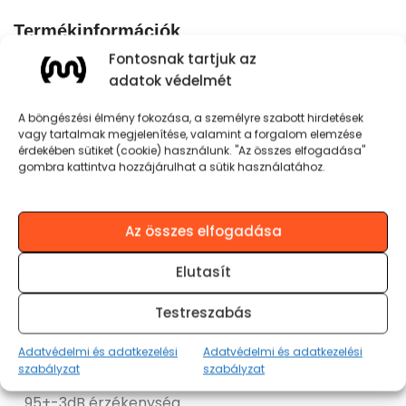
Termékinformációk
Fontosnak tartjuk az
Kiváló anyagminőség, tökéletes zajszűrés
adatok védelmét
Kompakt kialakítás
A böngészési élmény fokozása, a személyre szabott hirdetések
vagy tartalmak megjelenítése, valamint a forgalom elemzése
érdekében sütiket (cookie) használunk. "Az összes elfogadása"
1,2 méter hosszú, mikrofonnal ellátott kábel
gombra kattintva hozzájárulhat a sütik használatához.
Időtálló, csomózódás és törésmentes kábel
Az összes elfogadása
Prémium basszushangzás
Elutasít
3,5 mm-es stereo jackdugó
Testreszabás
Adatvédelmi és adatkezelési
Adatvédelmi és adatkezelési
20 Hz – 20 kHz Frekvencia – átvitel
szabályzat
szabályzat
95+-3dB érzékenység