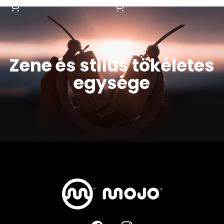
Zene és stílus tökéletes
egysége