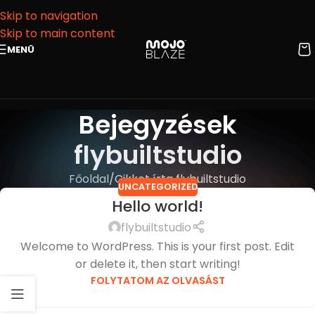
Skip to navigation
Skip to main content
MENÜ
Bejegyzések
flybuiltstudio
Főoldal
Cikket írta flybuiltstudio
UNCATEGORIZED
Hello world!
flybuiltstudio
Welcome to WordPress. This is your first post. Edit
or delete it, then start writing!
FOLYTATOM AZ OLVASÁST