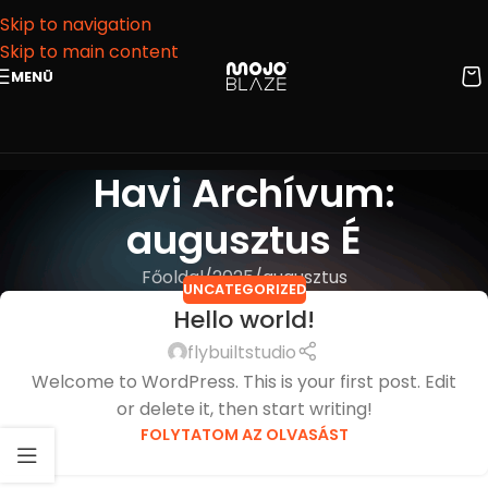
Skip to navigation
Skip to main content
MENÜ
Havi Archívum:
augusztus É
Főoldal
2025
augusztus
UNCATEGORIZED
Hello world!
flybuiltstudio
Welcome to WordPress. This is your first post. Edit
or delete it, then start writing!
FOLYTATOM AZ OLVASÁST