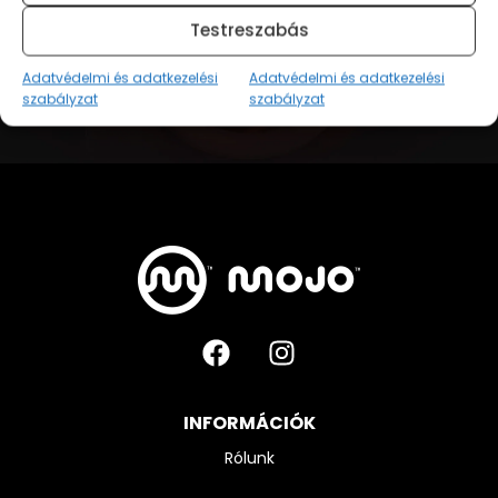
egysége
Testreszabás
Adatvédelmi és adatkezelési
Adatvédelmi és adatkezelési
szabályzat
szabályzat
INFORMÁCIÓK
Rólunk