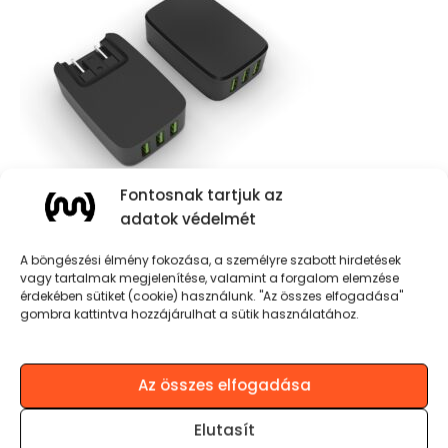
Fontosnak tartjuk az
MOJO LED Falitöltő Adapter 2.1A (3xUSB)
adatok védelmét
6.990
Ft
A böngészési élmény fokozása, a személyre szabott hirdetések
KOSÁRBA TESZEM
vagy tartalmak megjelenítése, valamint a forgalom elemzése
érdekében sütiket (cookie) használunk. "Az összes elfogadása"
gombra kattintva hozzájárulhat a sütik használatához.
Az összes elfogadása
Zene és stílus tökéletes
Elutasít