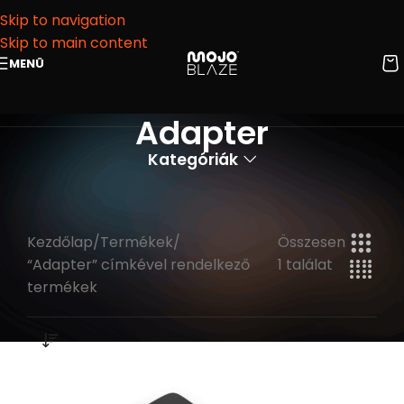
Skip to navigation
Skip to main content
MENÜ
Adapter
Kategóriák
Kezdőlap
Termékek
Összesen
“Adapter” címkével rendelkező
1 találat
termékek