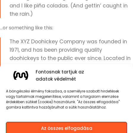
and I like piña coladas. (And gettin’ caught in
the rain.)
…or something like this:
The XYZ Doohickey Company was founded in
1971, and has been providing quality
doohickeys to the public ever since. Located in
Gotham City, XYZ employs over 2,000 people
Fontosnak tartjuk az
and does all kinds of awesome things for the
adatok védelmét
Gotham community.
A böngészési élmény fokozása, a személyre szabott hirdetések
As a new WordPress user, you should go to
your
vagy tartalmak megjelenítése, valamint a forgalom elemzése
érdekében sütiket (cookie) használunk. "Az összes elfogadása"
dashboard
to delete this page and create new pages for
gombra kattintva hozzájárulhat a sütik használatához.
your content. Have fun!
Az összes elfogadása