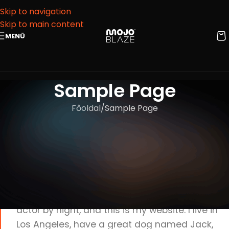
Skip to navigation
Skip to main content
MENÜ
Sample Page
Főoldal
Sample Page
This is an example page. It’s different from a blog post
because it will stay in one place and will show up in your
site navigation (in most themes). Most people start with
an About page that introduces them to potential site
visitors. It might say something like this:
Hi there! I’m a bike messenger by day, aspiring
actor by night, and this is my website. I live in
Los Angeles, have a great dog named Jack,